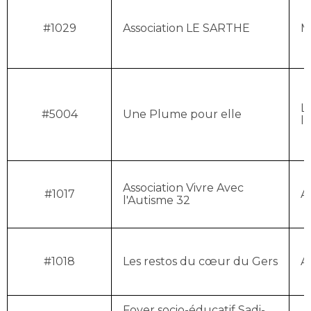
#1029
Association LE SARTHE
M
L
#5004
Une Plume pour elle
l
Association Vivre Avec
#1017
A
l'Autisme 32
#1018
Les restos du cœur du Gers
A
Foyer socio-éducatif Sadi-