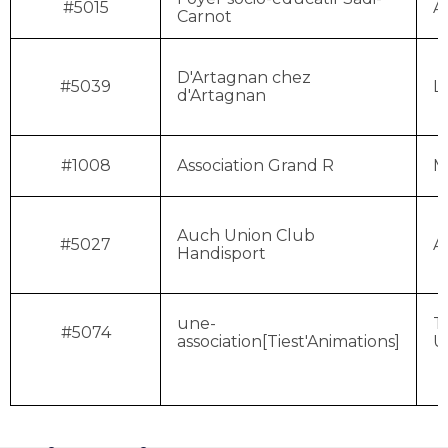
#5015
A
Carnot
D'Artagnan chez
#5039
L
d'Artagnan
#1008
Association Grand R
M
Auch Union Club
#5027
A
Handisport
une-
T
#5074
association[Tiest'Animations]
U