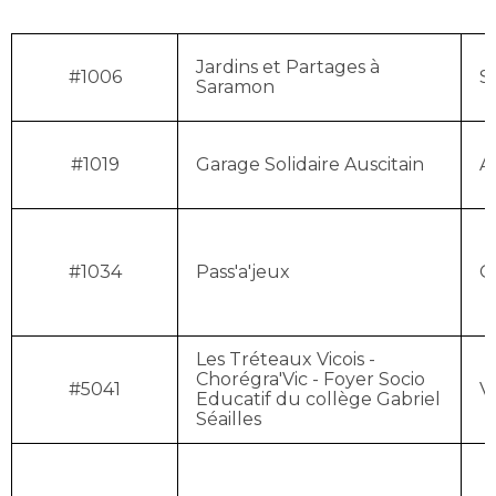
Jardins et Partages à
#1006
S
Saramon
#1019
Garage Solidaire Auscitain
A
#1034
Pass'a'jeux
G
Les Tréteaux Vicois -
Chorégra'Vic - Foyer Socio
#5041
V
Educatif du collège Gabriel
Séailles