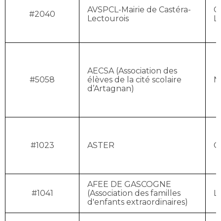
AVSPCL-Mairie de Castéra-
C
#2040
Lectourois
L
AECSA (Association des
#5058
élèves de la cité scolaire
N
d’Artagnan)
#1023
ASTER
C
AFEE DE GASCOGNE
#1041
(Association des familles
L
d'enfants extraordinaires)