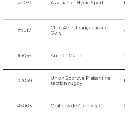
#2031
Association Hygie Sport
D
Club Alpin Français Auch
#5017
A
Gers
#5065
Au P'tit Michel
S
Union Sportive Plaisantine
#2049
P
section rugby
#5003
Quillous de Corneillan
C